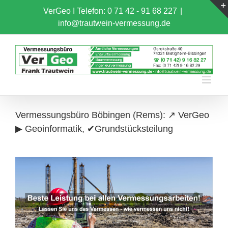
Skip
VerGeo I
Telefon: 0 71 42 - 91 68 227
|
to
info@trautwein-vermessung.de
content
Vermessungsbüro Böbingen (Rems): ↗️ VerGeo
▶︎ Geoinformatik, ✔Grundstücksteilung