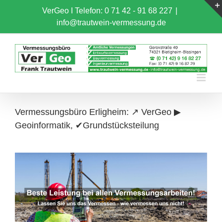
Skip
VerGeo I
Telefon: 0 71 42 - 91 68 227
|
to
info@trautwein-vermessung.de
content
Vermessungsbüro Erligheim: ↗️ VerGeo ▶︎
Geoinformatik, ✔Grundstücksteilung