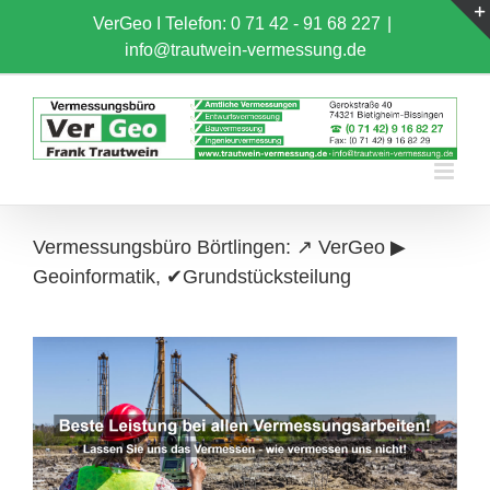
Skip
VerGeo I
Telefon: 0 71 42 - 91 68 227
|
to
info@trautwein-vermessung.de
content
Vermessungsbüro Börtlingen: ↗️ VerGeo ▶︎
Geoinformatik, ✔Grundstücksteilung