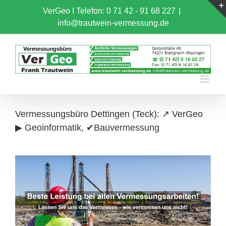
Skip
VerGeo I
Telefon: 0 71 42 - 91 68 227
|
to
info@trautwein-vermessung.de
content
Vermessungsbüro Dettingen (Teck): ↗️ VerGeo
▶︎ Geoinformatik, ✔Bauvermessung