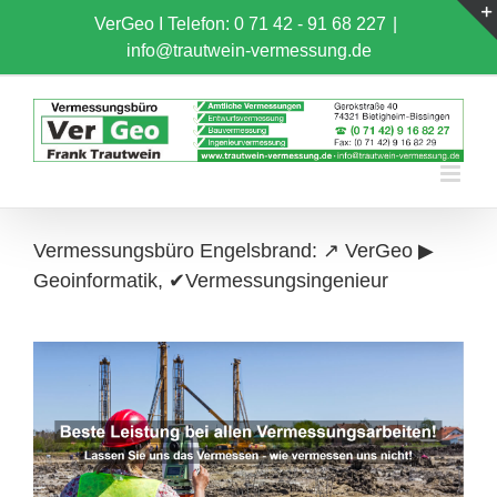
Skip
VerGeo I
Telefon: 0 71 42 - 91 68 227
|
to
info@trautwein-vermessung.de
content
Vermessungsbüro Engelsbrand: ↗️ VerGeo ▶︎
Geoinformatik, ✔Vermessungsingenieur