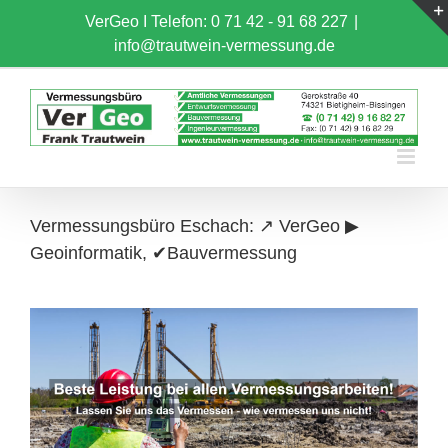
Skip
VerGeo I
Telefon: 0 71 42 - 91 68 227
|
to
info@trautwein-vermessung.de
content
Vermessungsbüro Eschach: ↗️ VerGeo ▶︎
Geoinformatik, ✔Bauvermessung