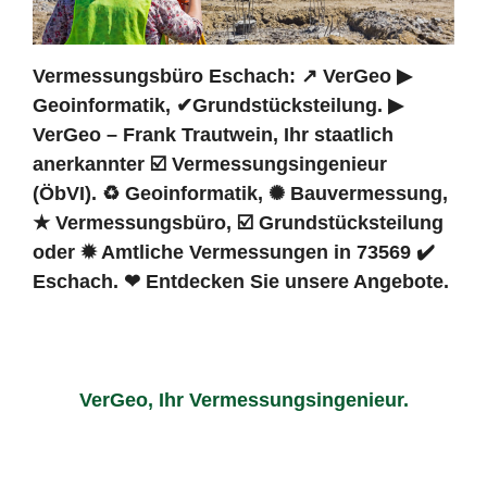
Vermessungsbüro Eschach: ↗️ VerGeo ▶︎
Geoinformatik, ✔Grundstücksteilung. ▶︎
VerGeo – Frank Trautwein, Ihr staatlich
anerkannter ☑️ Vermessungsingenieur
(ÖbVI). ♻ Geoinformatik, ✺ Bauvermessung,
★ Vermessungsbüro, ☑️ Grundstücksteilung
oder ✹ Amtliche Vermessungen in 73569 ✔️
Eschach. ❤ Entdecken Sie unsere Angebote.
VerGeo, Ihr Vermessungsingenieur.