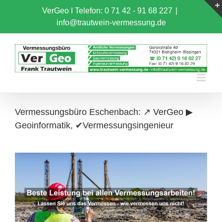
Skip
VerGeo I
Telefon: 0 71 42 - 91 68 227
|
to
info@trautwein-vermessung.de
content
Vermessungsbüro Eschenbach: ↗️ VerGeo ▶︎
Geoinformatik, ✔Vermessungsingenieur