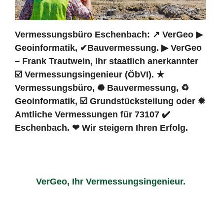
Vermessungsbüro Eschenbach: ↗️ VerGeo ▶︎
Geoinformatik, ✔Bauvermessung. ▶︎ VerGeo
– Frank Trautwein, Ihr staatlich anerkannter
☑️ Vermessungsingenieur (ÖbVI). ★
Vermessungsbüro, ✺ Bauvermessung, ♻
Geoinformatik, ☑️ Grundstücksteilung oder ✹
Amtliche Vermessungen für 73107 ✔️
Eschenbach. ❤ Wir steigern Ihren Erfolg.
VerGeo, Ihr Vermessungsingenieur.