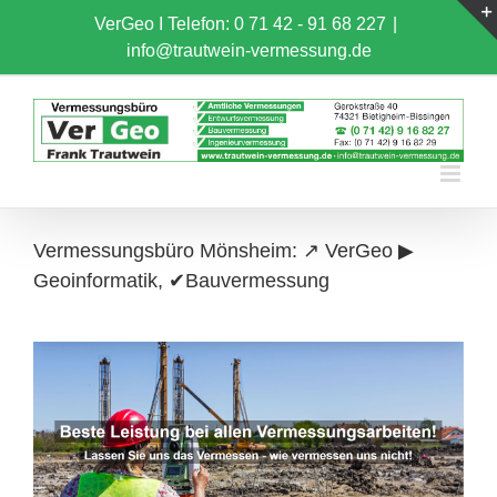
Skip
VerGeo I
Telefon: 0 71 42 - 91 68 227
|
to
info@trautwein-vermessung.de
content
Vermessungsbüro Mönsheim: ↗️ VerGeo ▶︎
Geoinformatik, ✔Bauvermessung