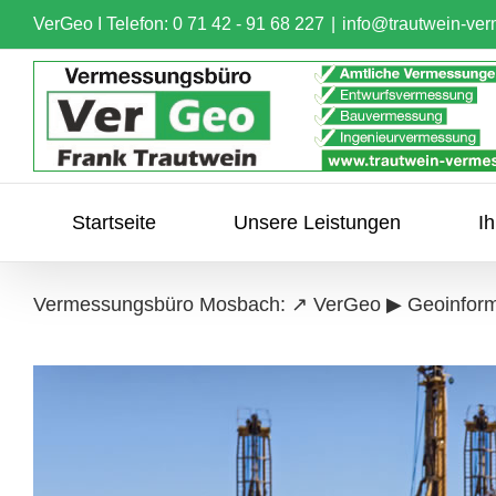
Skip
VerGeo I
Telefon: 0 71 42 - 91 68 227
|
info@trautwein-ve
to
content
Startseite
Unsere Leistungen
I
Vermessungsbüro Mosbach: ↗️ VerGeo ▶︎ Geoinform