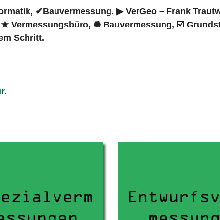
matik, ✔Bauvermessung. ▶︎ VerGeo – Frank Trautwein
, ★ Vermessungsbüro, ✺ Bauvermessung, ☑️ Grundst
em Schritt.
r.