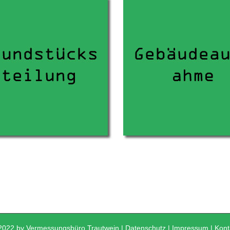
2022 by Vermessungsbüro Trautwein |
Datenschutz
|
Impressum
|
Kont