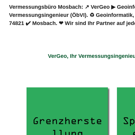
Vermessungsbüro Mosbach: ↗️ VerGeo ▶︎ Geoinfor
Vermessungsingenieur (ÖbVI). ♻ Geoinformatik
74821 ✔️ Mosbach. ❤ Wir sind Ihr Partner auf jed
VerGeo, Ihr Vermessungsingenieu