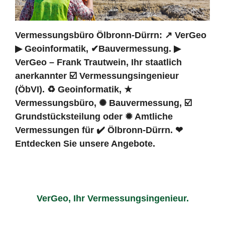
Vermessungsbüro Ölbronn-Dürrn: ↗️ VerGeo
▶︎ Geoinformatik, ✔Bauvermessung. ▶︎
VerGeo – Frank Trautwein, Ihr staatlich
anerkannter ☑️ Vermessungsingenieur
(ÖbVI). ♻ Geoinformatik, ★
Vermessungsbüro, ✺ Bauvermessung, ☑️
Grundstücksteilung oder ✹ Amtliche
Vermessungen für ✔️ Ölbronn-Dürrn. ❤
Entdecken Sie unsere Angebote.
VerGeo, Ihr Vermessungsingenieur.