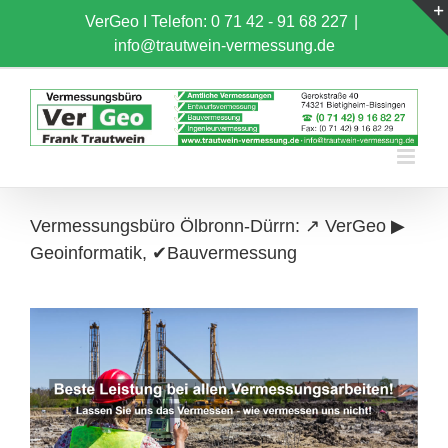
Skip
VerGeo I
Telefon: 0 71 42 - 91 68 227
|
to
info@trautwein-vermessung.de
content
Vermessungsbüro Ölbronn-Dürrn: ↗️ VerGeo ▶︎
Geoinformatik, ✔Bauvermessung