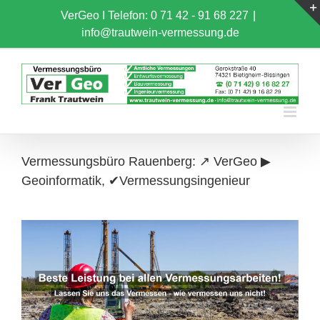
Skip
VerGeo I
Telefon: 0 71 42 - 91 68 227
|
to
info@trautwein-vermessung.de
content
Vermessungsbüro Rauenberg: ↗️ VerGeo ▶︎
Geoinformatik, ✔Vermessungsingenieur