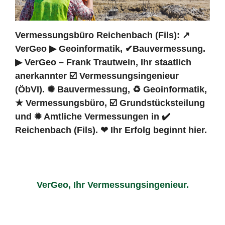
Vermessungsbüro Reichenbach (Fils): ↗️
VerGeo ▶︎ Geoinformatik, ✔Bauvermessung.
▶︎ VerGeo – Frank Trautwein, Ihr staatlich
anerkannter ☑️ Vermessungsingenieur
(ÖbVI). ✺ Bauvermessung, ♻ Geoinformatik,
★ Vermessungsbüro, ☑️ Grundstücksteilung
und ✹ Amtliche Vermessungen in ✔️
Reichenbach (Fils). ❤ Ihr Erfolg beginnt hier.
VerGeo, Ihr Vermessungsingenieur.