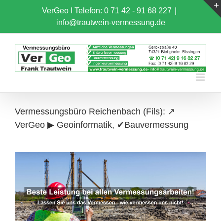
Skip
VerGeo I
Telefon: 0 71 42 - 91 68 227
|
to
info@trautwein-vermessung.de
content
Vermessungsbüro Reichenbach (Fils): ↗️
VerGeo ▶︎ Geoinformatik, ✔Bauvermessung