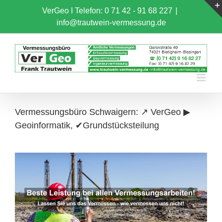
Skip
VerGeo I
Telefon: 0 71 42 - 91 68 227
|
to
info@trautwein-vermessung.de
content
Vermessungsbüro Schwaigern: ↗️ VerGeo ▶︎
Geoinformatik, ✔Grundstücksteilung