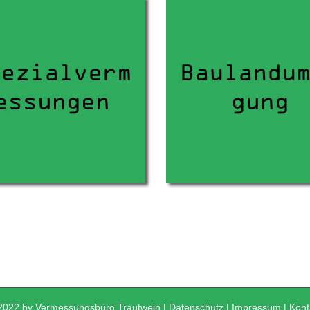
2022 by Vermessungsbüro Trautwein |
Datenschutz
|
Impressum
|
Kont