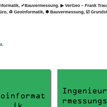
ormatik, ✔Bauvermessung. ▶︎ VerGeo – Frank Trautwe
ro, ♻ Geoinformatik, ✺ Bauvermessung, ☑️ Grundst
r.