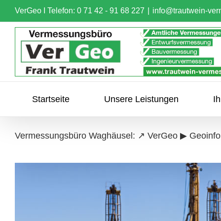
Skip
VerGeo I
Telefon: 0 71 42 - 91 68 227
|
info@trautwein-ve
to
content
Startseite
Unsere Leistungen
I
Vermessungsbüro Waghäusel: ↗️ VerGeo ▶︎ Geoinfo