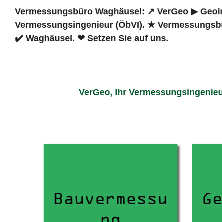
Vermessungsbüro Waghäusel: ↗️ VerGeo ▶︎ Geoinf
Vermessungsingenieur (ÖbVI). ★ Vermessungsbü
✔️ Waghäusel. ❤ Setzen Sie auf uns.
VerGeo, Ihr Vermessungsingenieu