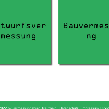
2022 by Vermessungsbüro Trautwein |
Datenschutz
|
Impressum
|
Kont