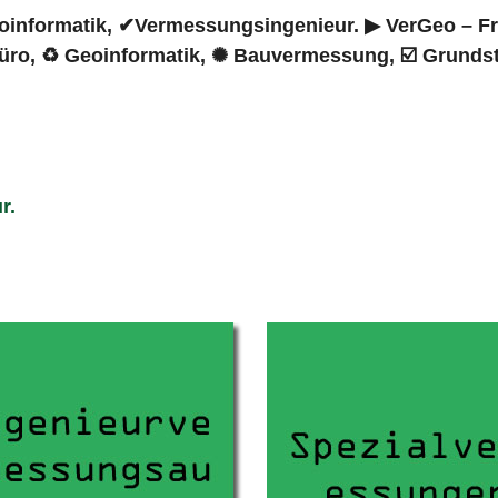
nformatik, ✔Vermessungsingenieur. ▶︎ VerGeo – Fran
ro, ♻ Geoinformatik, ✺ Bauvermessung, ☑️ Grundst
r.