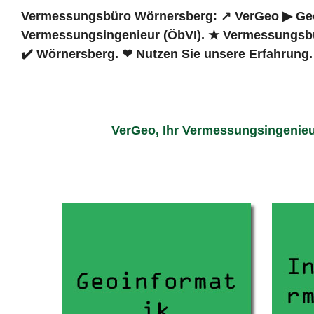
Vermessungsbüro Wörnersberg: ↗️ VerGeo ▶︎ Geoi
Vermessungsingenieur (ÖbVI). ★ Vermessungsbü
✔️ Wörnersberg. ❤ Nutzen Sie unsere Erfahrung.
VerGeo, Ihr Vermessungsingenieu