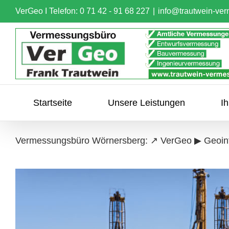
Skip
VerGeo I
Telefon: 0 71 42 - 91 68 227
|
info@trautwein-ve
to
content
Startseite
Unsere Leistungen
I
Vermessungsbüro Wörnersberg: ↗️ VerGeo ▶︎ Geoi