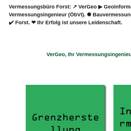
Vermessungsbüro Forst: ↗️ VerGeo ▶︎ Geoinformat
Vermessungsingenieur (ÖbVI). ✺ Bauvermessung
✔️ Forst. ❤ Ihr Erfolg ist unsere Leidenschaft.
VerGeo, Ihr Vermessungsingenieu