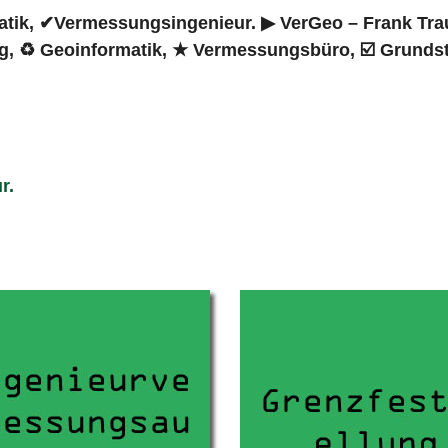
ik, ✔Vermessungsingenieur. ▶︎ VerGeo – Frank Traut
, ♻ Geoinformatik, ★ Vermessungsbüro, ☑️ Grundst
r.