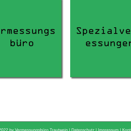
2022 by Vermessungsbüro Trautwein |
Datenschutz
|
Impressum
|
Kont