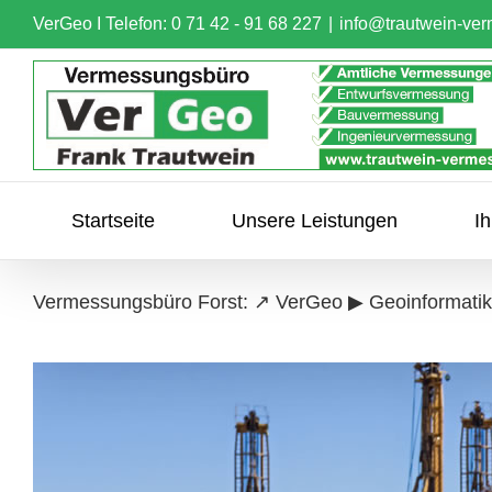
Skip
VerGeo I
Telefon: 0 71 42 - 91 68 227
|
info@trautwein-ve
to
content
Startseite
Unsere Leistungen
I
Vermessungsbüro Forst: ↗️ VerGeo ▶︎ Geoinformat