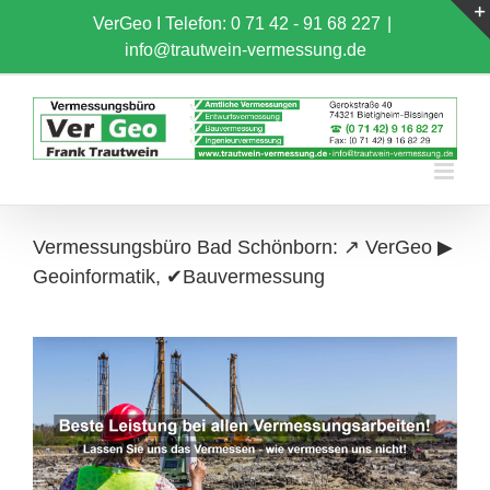
Skip
VerGeo I
Telefon: 0 71 42 - 91 68 227
|
to
info@trautwein-vermessung.de
content
Vermessungsbüro Bad Schönborn: ↗️ VerGeo ▶︎
Geoinformatik, ✔Bauvermessung